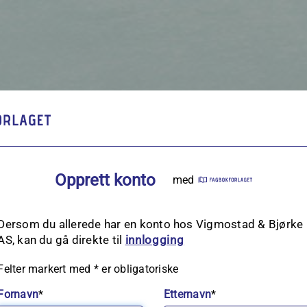
Opprett konto
med
Dersom du allerede har en konto hos Vigmostad & Bjørke
AS, kan du gå direkte til
innlogging
Felter markert med
*
er obligatoriske
Fornavn
*
Etternavn
*