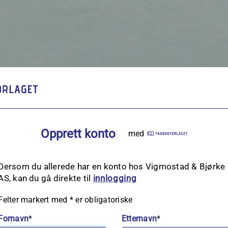
Opprett konto
med
Dersom du allerede har en konto hos Vigmostad & Bjørke
AS, kan du gå direkte til
innlogging
Felter markert med
*
er obligatoriske
Fornavn
*
Etternavn
*